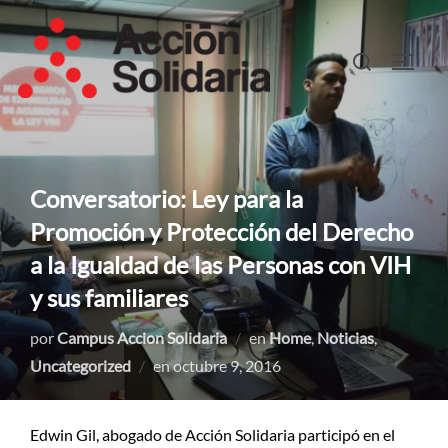
Saltar
al
Buscar:
ALTER
contenido
Conversatorio: Ley para la
Promoción y Protección del Derecho
a la Igualdad de las Personas con VIH
y sus familiares
por
Campus Accion Solidaria
en
Home
,
Noticias
,
Publicado
Uncategorized
en
octubre 9, 2016
el
Edwin Gil, abogado de Acción Solidaria participó en el