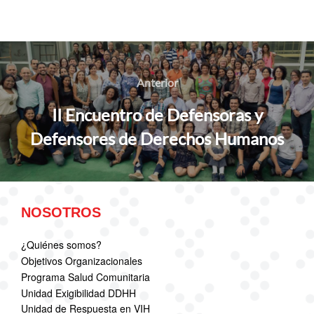
Navegación
de
Anterior
Anterior
entradas
II Encuentro de Defensoras y
Defensores de Derechos Humanos
NOSOTROS
¿Quiénes somos?
Objetivos Organizacionales
Programa Salud Comunitaria
Unidad Exigibilidad DDHH
Unidad de Respuesta en VIH