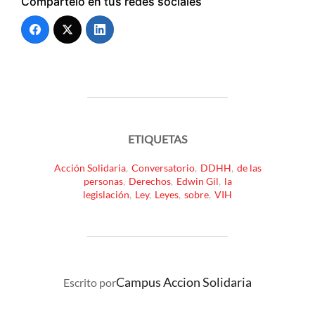
Compártelo en tus redes sociales
ETIQUETAS
Acción Solidaria
,
Conversatorio
,
DDHH
,
de las
personas
,
Derechos
,
Edwin Gil
,
la
legislación
,
Ley
,
Leyes
,
sobre
,
VIH
AUTOR DE LA PUBLICACIÓN
Campus Accion Solidaria
Escrito por