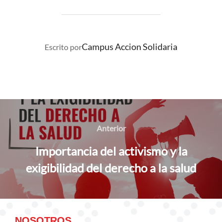
AUTOR DE LA PUBLICACIÓN
Campus Accion Solidaria
Escrito por
Navegación
de
Anterior
Anterior
entradas
Importancia del activismo y la
exigibilidad del derecho a la salud
NOSOTROS