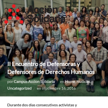
Saltar
al
Buscar:
ALTER
contenido
II Encuentro de Defensoras y
Defensores de Derechos Humanos
por
Campus Accion Solidaria
en
Home
,
Noticias
,
Publicado
Uncategorized
en
septiembre 16, 2016
el
Durante dos días consecutivos activistas y