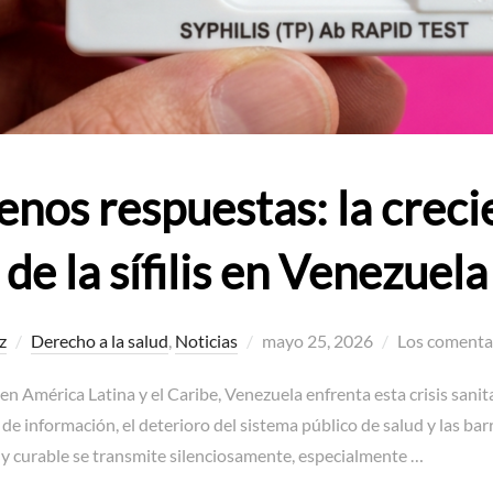
enos respuestas: la crec
de la sífilis en Venezuela
Publicado
z
Derecho a la salud
,
Noticias
mayo 25, 2026
Los comentar
el
 en América Latina y el Caribe, Venezuela enfrenta esta crisis sani
de información, el deterioro del sistema público de salud y las bar
 y curable se transmite silenciosamente, especialmente …