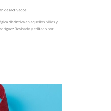
án desactivados
ógica distintiva en aquellos niños y
odríguez Revisado y editado por:
 SU HUELLA: LO QUE DICE LA CIENCIA»