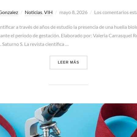
Publicado
Gonzalez
Noticias
,
VIH
mayo 8, 2026
Los comentarios est
el
tificar a través de años de estudio la presencia de una huella biol
ante el período de gestación. Elaborado por: Valeria Carrasquel R
Saturno S. La revista científica …
«NACER SIN VIH, PERO CON
LEER MÁS