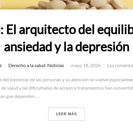
 El arquitecto del equilib
ansiedad y la depresión
Publicado
z
Derecho a la salud
,
Noticias
mayo 18, 2026
Los comentar
el
 del bienestar de las personas y su atención se vuelve especialmen
a de salud y las dificultades de acceso a tratamientos han converti
onas que dependen …
«QUETIAPINA: EL ARQUITE
LEER MÁS