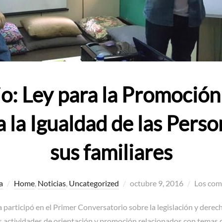
o: Ley para la Promoción
 la Igualdad de las Pers
sus familiares
Publicado
a
Home
,
Noticias
,
Uncategorized
octubre 9, 2016
Los com
el
 participó en el Primer Conversatorio sobre la legislación y dere
s actividades de orientación y promoción relacionados con temas 