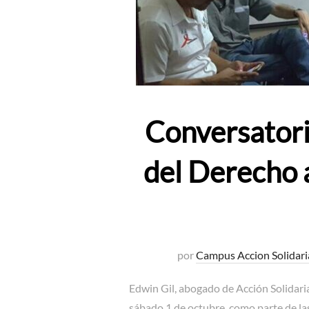
Conversatori
del Derecho a
por
Campus Accion Solidari
Edwin Gil, abogado de Acción Solidaria
sábado 1 de octubre, como parte de la