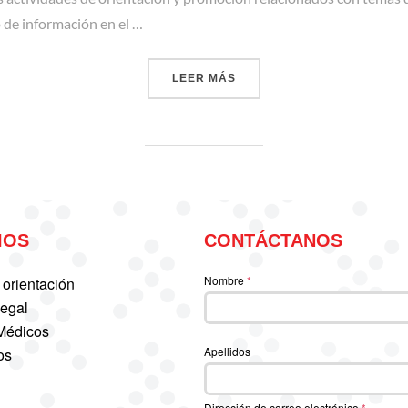
o de información en el …
«CONVERSATORIO: LEY PAR
LEER MÁS
IOS
CONTÁCTANOS
Nombre
*
 orientación
Legal
 Médicos
Apellidos
os
Dirección de correo electrónico
*