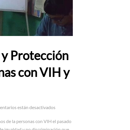
 y Protección
onas con VIH y
entarios están desactivados
chos de la personas con VIH el pasado
de igualdad y no discriminación que