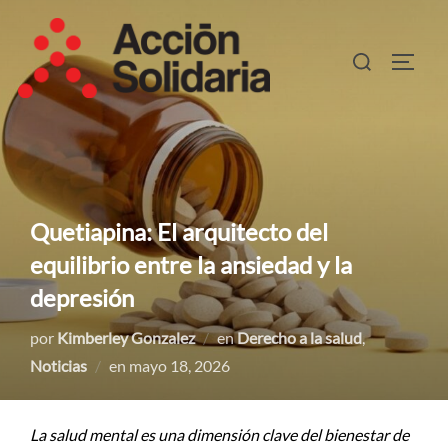
Saltar
al
Buscar:
ALTER
contenido
Quetiapina: El arquitecto del
equilibrio entre la ansiedad y la
depresión
por
Kimberley Gonzalez
en
Derecho a la salud
,
Publicado
Noticias
en
mayo 18, 2026
el
La salud mental es una dimensión clave del bienestar de