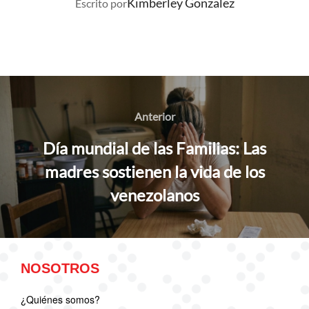
Kimberley Gonzalez
Escrito por
Navegación
de
Anterior
Anterior
entradas
Día mundial de las Familias: Las
madres sostienen la vida de los
venezolanos
NOSOTROS
¿Quiénes somos?