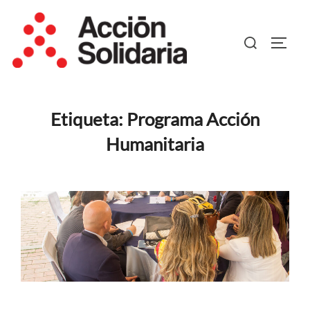
Saltar
al
Buscar:
ALTER
contenido
Etiqueta:
Programa Acción
Humanitaria