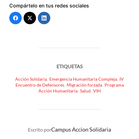
Compártelo en tus redes sociales
ETIQUETAS
Acción Solidaria
,
Emergencia Humanitaria Compleja
,
IV
Encuentro de Defensores
,
Migración forzada
,
Programa
Acción Humanitaria
,
Salud
,
VIH
AUTOR DE LA PUBLICACIÓN
Campus Accion Solidaria
Escrito por