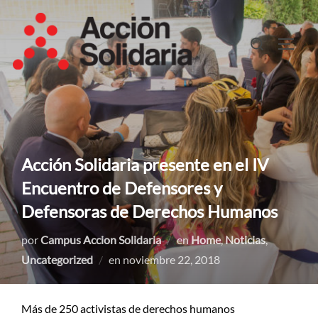
Saltar
al
Buscar:
ALTER
contenido
Acción Solidaria presente en el IV
Encuentro de Defensores y
Defensoras de Derechos Humanos
por
Campus Accion Solidaria
en
Home
,
Noticias
,
Publicado
Uncategorized
en
noviembre 22, 2018
el
Más de 250 activistas de derechos humanos