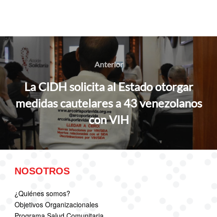
Navegación
de
Anterior
Anterior
entradas
La CIDH solicita al Estado otorgar
medidas cautelares a 43 venezolanos
con VIH
NOSOTROS
¿Quiénes somos?
Objetivos Organizacionales
Programa Salud Comunitaria