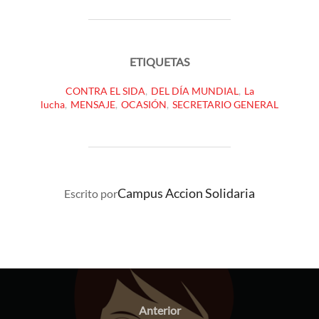
ETIQUETAS
CONTRA EL SIDA
,
DEL DÍA MUNDIAL
,
La
lucha
,
MENSAJE
,
OCASIÓN
,
SECRETARIO GENERAL
AUTOR DE LA PUBLICACIÓN
Campus Accion Solidaria
Escrito por
Navegación
de
Anterior
Anterior