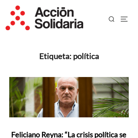
Saltar
al
Buscar:
ALTER
contenido
Etiqueta:
política
Feliciano Reyna: “La crisis política se