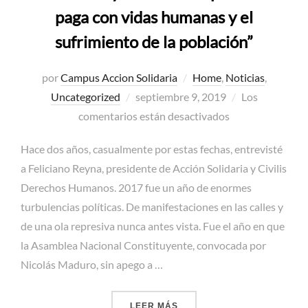
paga con vidas humanas y el
sufrimiento de la población”
por
Campus Accion Solidaria
Home
,
Noticias
,
Publicado
Uncategorized
septiembre 9, 2019
Los
el
comentarios están desactivados
Hace dos años, casualmente por estas fechas, entrevisté
a Feliciano Reyna, presidente de Acción Solidaria y Civilis
Derechos Humanos. 2017 fue un año de enormes
turbulencias políticas. De manifestaciones en las calles y
de una ola represiva nunca antes vista. Fue el año en que
la Asamblea Nacional Constituyente, convocada por
Nicolás Maduro, sin apego a …
«FELICIANO REYNA: “LA C
LEER MÁS