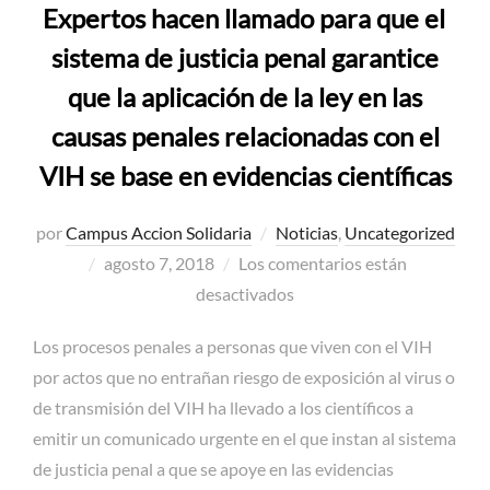
Expertos hacen llamado para que el
sistema de justicia penal garantice
que la aplicación de la ley en las
causas penales relacionadas con el
VIH se base en evidencias científicas
por
Campus Accion Solidaria
Noticias
,
Uncategorized
Publicado
agosto 7, 2018
Los comentarios están
el
desactivados
Los procesos penales a personas que viven con el VIH
por actos que no entrañan riesgo de exposición al virus o
de transmisión del VIH ha llevado a los científicos a
emitir un comunicado urgente en el que instan al sistema
de justicia penal a que se apoye en las evidencias