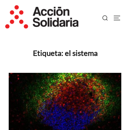
Saltar
al
Buscar:
ALTER
contenido
Etiqueta:
el sistema