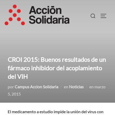
Saltar
al
Buscar:
ALTER
contenido
CROI 2015: Buenos resultados de un
fármaco inhibidor del acoplamiento
del VIH
Publicado
por
Campus Accion Solidaria
en
Noticias
en
marzo
el
5, 2015
El medicamento a estudio impide la unión del virus con